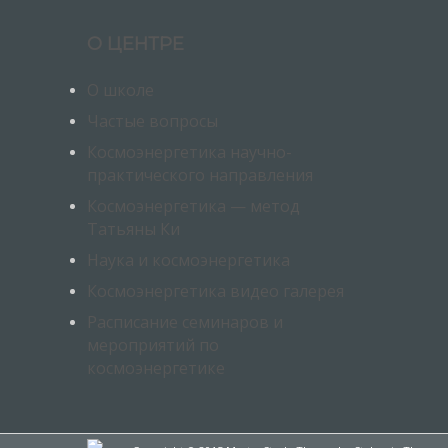
О ЦЕНТРЕ
О школе
Частые вопросы
Космоэнергетика научно-
практического направления
Космоэнергетика — метод
Татьяны Ки
Наука и космоэнергетика
Космоэнергетика видео галерея
Расписание семинаров и
мероприятий по
космоэнергетике