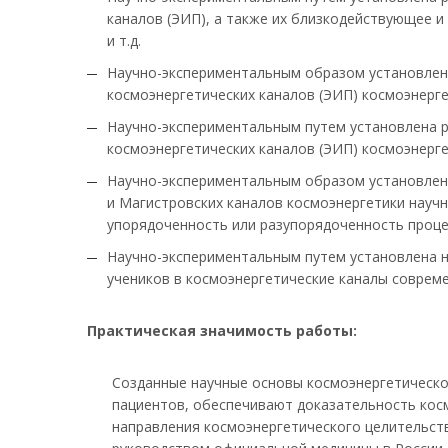
каналов (ЭИП), а также их близкодействующее и
и т.д.
Научно-экспериментальным образом установлен
космоэнергетических каналов (ЭИП) космоэнерге
Научно-экспериментальным путем установлена 
космоэнергетических каналов (ЭИП) космоэнерге
Научно-экспериментальным образом установлен
и Магистровских каналов космоэнергетики научн
упорядоченность или разупорядоченность проце
Научно-экспериментальным путем установлена н
учеников в космоэнергетические каналы соврем
Практическая значимость работы:
Созданные научные основы космоэнергетическо
пациентов, обеспечивают доказательность кос
направления космоэнергетического целительст