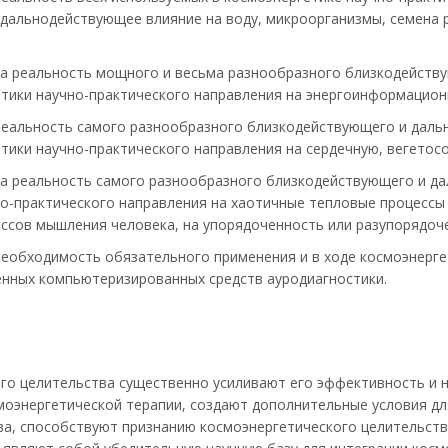
 дальнодействующее влияние на воду, микроорганизмы, семена 
а реальность мощного и весьма разнообразного близкодейств
тики научно-практического направления на энергоинформационн
реальность самого разнообразного близкодействующего и даль
тики научно-практического направления на сердечную, вегетос
а реальность самого разнообразного близкодействующего и да
о-практического направления на хаотичные тепловые процессы 
ссов мышления человека, на упорядоченность или разупорядоч
еобходимость обязательного применения и в ходе космоэнергет
енных компьютеризированных средств ауродиагностики.
го целительства существенно усиливают его эффективность и 
моэнергетической терапии, создают дополнительные условия дл
ва, способствуют признанию космоэнергетического целительств