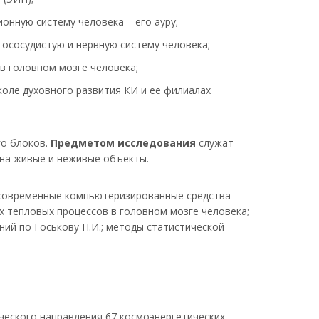
нную систему человека – его ауру;
ососудистую и нервную систему человека;
в головном мозге человека;
коле духовного развития КИ и ее филиалах
го блоков.
Предметом исследования
служат
 на живые и неживые объекты.
 современные компьютеризированные средства
 тепловых процессов в головном мозге человека;
й по Госькову П.И.; методы статистической
ческого направления 67 космоэнергетических