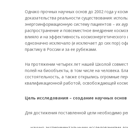
Однако прочных научных основ до 2002 года у косм
доказательства реальности существования: исполь
энергоинформационную систему пациентов – их аур
распространение и повсеместное внедрение космоэн
влияло и на эффективность космоэнергетического 
однозначно исключало (и исключает до сих пор) о
практику в России и за ее рубежами.
На протяжении четырех лет нашей Школой совмест
полей на биообъекты, в том числе на человека. Бл
состоятельность, а также открылись огромные перс
квалификационной работой, освобождающей космоэ
Цель исследования – создание научных основ
Для достижения поставленной цели необходимо ре
научно-экспериментальными исследованиями док