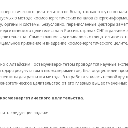
оэнергетического целительства не было, так как отсутствовал
зуемых в методе космоэнергетических каналов (энергоинформац
у, органы и системы. Безусловно, перечисленные факторы заме
ергетического целительства в России, странах СНГ и дальнем 
целительства.. Самое главное – усиливалось отрицательное от
фициальное признание и внедрение космоэнергетического целите
но с Алтайским Гостехуниверситетом проводятся научные эксп
агодаря результатам этих экспериментов, был осуществлен прор
пективы для развития метода. Эта работа явилась первой крупн
нергетическое целительство от его главных вышеотмеченных 
 космоэнергетического целительства.
шить следующие задачи:
азать реальность существования космоэнергетических каналов