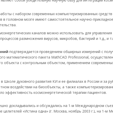
 являют собой убедительную научную базу для интеграции косм
аботы с набором современных компьютеризированных средств д
ов в головном мозге имеют самостоятельное научно-прикладное
тельства.
моэнергетических каналов можно использовать для управления
процессов размножения вирусов, микробов, бактерий и т.д., и т.
аний
подтверждается проведением обширных измерений с полу
го математического пакета MathCAD Professional, осуществле
го объекта с контрольным объектом, применением современны
в Школе духовного развития КИ и ее филиалах в России и за р
ретном воздействии на биообъекты, а также компьютеризированн
ило эффективность космоэнергетической терапии пациентов.
шно докладывались и обсуждались на 1-м Международном съезде
е целителей «Истина одна» (г. Москва, ноябрь 2003 г.), на 1-м