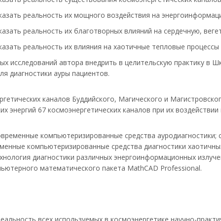
азать реальность их мощного воздействия на энергоинформацио
азать реальность их благотворных влияний на сердечную, вегет
азать реальность их влияния на хаотичные тепловые процессы 
ых исследований автора внедрить в целительскую практику в Ш
я диагностики ауры пациентов.
ргетических каналов Буддийского, Магического и Магистровско
их энергий 67 космоэнергетических каналов при их воздействии
временные компьютеризированные средства ауродиагностики;
менные компьютеризированные средства диагностики хаотичных
нология диагностики различных энергоинформационных излучени
ьютерного математического пакета MathCAD Professional.
еальность всех используемых в космоэнергетике научно-практи