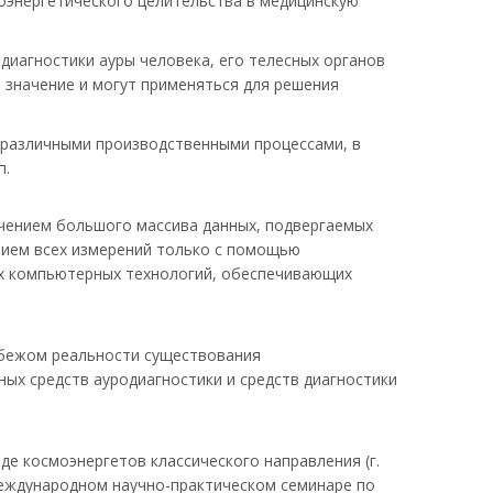
оэнергетического целительства в медицинскую
иагностики ауры человека, его телесных органов
 значение и могут применяться для решения
 различными производственными процессами, в
п.
чением большого массива данных, подвергаемых
нием всех измерений только с помощью
х компьютерных технологий, обеспечивающих
убежом реальности существования
ых средств ауродиагностики и средств диагностики
 космоэнергетов классического направления (г.
 Международном научно-практическом семинаре по