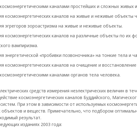
космоэнергетическими каналами простейших и сложных живых и
я космоэнергетических каналов на живые и неживые объекты 
я эгрегоров зороастризма на живые и неживые объекты.
я космоэнергетических каналов на различные объекты по их ф
ского вампиризма.
 энергетической «пробивки позвоночника» на тонкие тела и ча
 космоэнергетических каналов на очищение и восстановление 
осмоэнергетическими каналами органов тела человека.
лектрических средств измерения неэлектрических величин в теч
йствие космоэнергетических каналов Буддийского, Магическог
истем. При этом в зависимости от используемых космоэнергет
х объектов и веществ. Примечательно, что подбором оптималь
ходимый результат.
едующих изданиях 2003 года: