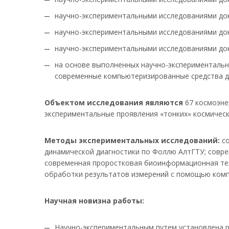
научно-экспериментальными исследованиями док
научно-экспериментальными исследованиями док
научно-экспериментальными исследованиями док
на основе выполненных научно-экспериментальн
современные компьютеризированные средства дл
Объектом исследования являются
67 космоэне
экспериментальные проявления «тонких» космическ
Методы экспериментальных исследований:
со
динамической диагностики по Фоллю АлтГТУ; совре
современная проростковая биоинформационная тех
обработки результатов измерений с помощью комп
Научная новизна работы:
Научно-экспериментальным путем установлена р