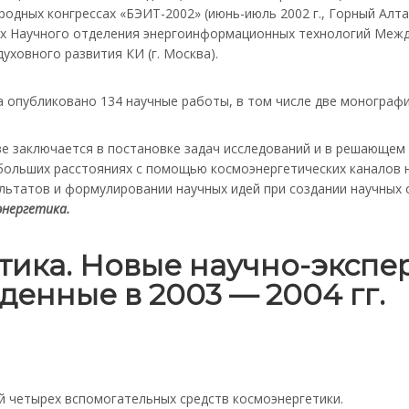
ародных конгрессах «БЭИТ-2002» (июнь-июль 2002 г., Горный Алта
нарах Научного отделения энергоинформационных технологий Ме
 духовного развития КИ (г. Москва).
 опубликовано 134 научные работы, в том числе две монографи
е заключается в постановке задач исследований и в решающем 
ольших расстояниях с помощью космоэнергетических каналов на 
ьтатов и формулировании научных идей при создании научных 
энергетика.
етика. Новые научно-эксп
денные в 2003 — 2004 гг.
 четырех вспомогательных средств космоэнергетики.