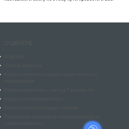
О ЦЕНТРЕ
О школе
Частые вопросы
Космоэнергетика научно-практического
направления
Космоэнергетика — метод Татьяны Ки
Наука и космоэнергетика
Космоэнергетика видео галерея
Расписание семинаров и мероприятий по
космоэнергетике