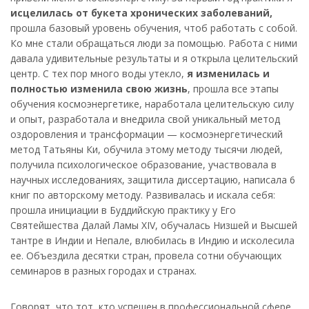
исцелилась от букета хронических заболеваний,
прошла базовый уровень обучения, чтоб работать с собой.
Ко мне стали обращаться люди за помощью. Работа с ними
давала удивительные результаты и я открыла целительский
центр. С тех пор много воды утекло,
я изменилась и
полностью изменила свою жизнь
, прошла все этапы
обучения космоэнергетике, наработала целительскую силу
и опыт, разработала и внедрила свой уникальный метод
оздоровления и трансформации — космоэнергетический
метод Татьяны Ки, обучила этому методу тысячи людей,
получила психологическое образование, участвовала в
научных исследованиях, защитила диссертацию, написала 6
книг по авторскому методу. Развивалась и искала себя:
прошла инициации в Буддийскую практику у Его
Святейшества Далай Ламы XIV, обучалась Низшей и Высшей
тантре в Индии и Непале, влюбилась в Индию и исколесила
ее. Объездила десятки стран, провела сотни обучающих
семинаров в разных городах и странах.
Говорят, что тот, кто успешен в профессиональной сфере,