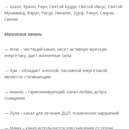
— Шаон, Краон, Раун, Святой Будда, Святой Иисус, Святой
Мухаммед, Фарун, Рисур, Ниналис, Курф, Ранул, Синрах,
Синлах
Магические каналы
— Агни – чистящий канал, несет активную мужскую
энергетику, дает жизненные силы
— Хум – обладает женской, пассивной энергетикой,
является стягивающим
— Анаэль – гармонизирующий, канал любви, добра,
созидания
— Лули – канал для лечения ДЦП, психических нарушений
— Мама – канал используется для очищения от порчи,