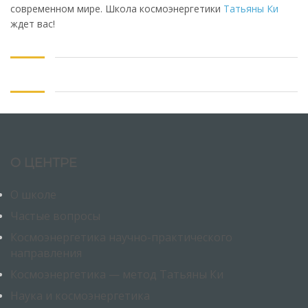
современном мире. Школа космоэнергетики
Татьяны Ки
ждет вас!
О ЦЕНТРЕ
О школе
Частые вопросы
Космоэнергетика научно-практического
направления
Космоэнергетика — метод Татьяны Ки
Наука и космоэнергетика