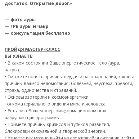
достаток. Открытие дорог»
— фото ауры
— ГРВ ауры и чакр
— консультация бесплатно
ПРОЙДЯ МАСТЕР-КЛАСС
ВЫ УЗНАЕТЕ:
• В каком состоянии Ваше энергетическое тело (аура,
чакры).
• Сможете понять причины неудач и разочарований, каковы
причины вашего недомогания, болезней, неуспеха, тревоги,
страха, одиночества и страданий.
• Основы эзотерики и космоэнергетики,
тонкоматериального видения мира и человека.
• Есть ли в Вашем энергоинформационном поле
разрушающие программы.
• Поймёте причины кризисов и тупиков развития,
блокировки сексуальной и творческой энергии.
• Узнаете как можно выйти из сложившейся ситуации и уйти