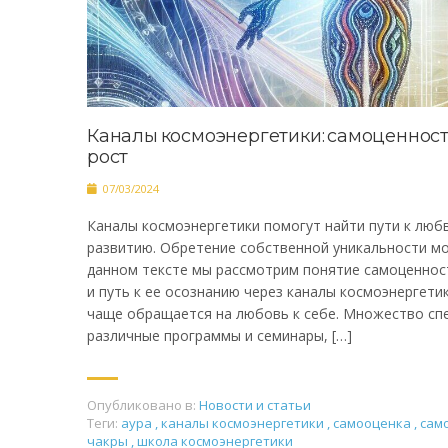
Каналы космоэнергетики: самоценност
рост
07/03/2024
Каналы космоэнергетики помогут найти пути к любв
развитию. Обретение собственной уникальности м
данном тексте мы рассмотрим понятие самоценност
и путь к ее осознанию через каналы космоэнергети
чаще обращается на любовь к себе. Множество сп
различные программы и семинары, […]
Опубликовано в:
Новости и статьи
Теги:
аура
,
каналы космоэнергетики
,
самооценка
,
сам
чакры
,
школа космоэнергетики