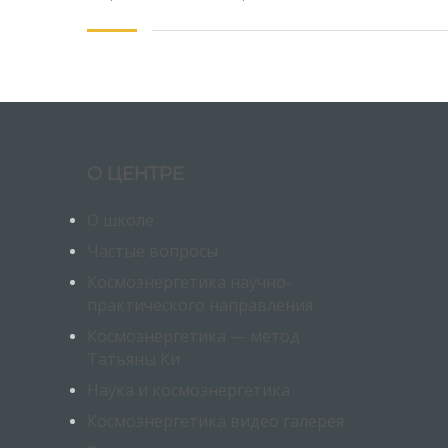
О ЦЕНТРЕ
О школе
Частые вопросы
Космоэнергетика научно-
практического направления
Космоэнергетика — метод
Татьяны Ки
Наука и космоэнергетика
Космоэнергетика видео галерея