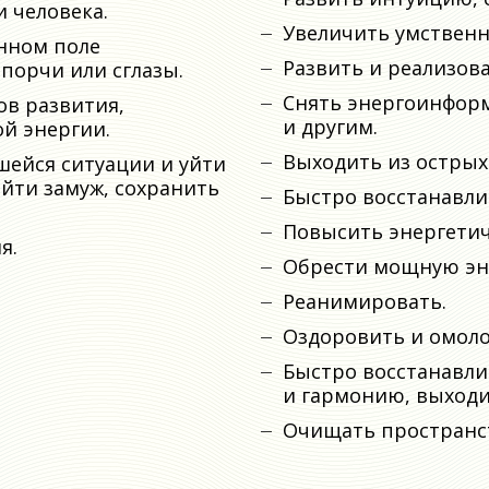
 человека.
Увеличить умственн
нном поле
Развить и реализов
орчи или сглазы.
Снять энергоинформ
ов развития,
и другим.
ой энергии.
Выходить из острых
шейся ситуации и уйти
ыйти замуж, сохранить
Быстро восстанавли
Повысить энергетич
я.
Обрести мощную эне
Реанимировать.
Оздоровить и омоло
Быстро восстанавли
и гармонию, выходит
Очищать пространс