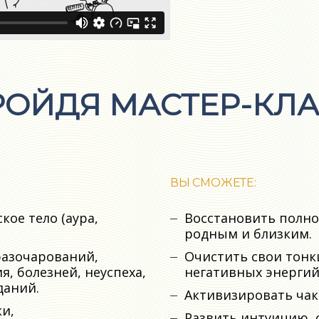
РОЙДЯ МАСТЕР-КЛА
ВЫ СМОЖЕТЕ:
кое тело (аура,
Восстановить полно
родным и близким.
разочарований,
Очистить свои тонк
, болезней, неуспеха,
негативных энергий
даний.
Активизировать чак
и,
Развить интуицию, 